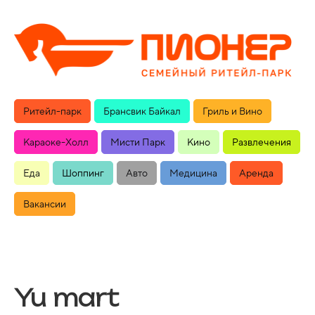
Ритейл-парк
Брансвик Байкал
Гриль и Вино
Караоке-Холл
Мисти Парк
Кино
Развлечения
Еда
Шоппинг
Авто
Медицина
Аренда
Вакансии
Yu mart