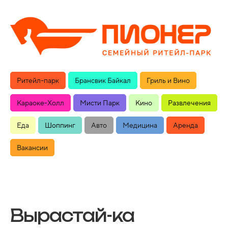
Ритейл-парк
Брансвик Байкал
Гриль и Вино
Караоке-Холл
Мисти Парк
Кино
Развлечения
Еда
Шоппинг
Авто
Медицина
Аренда
Вакансии
Вырастай-ка