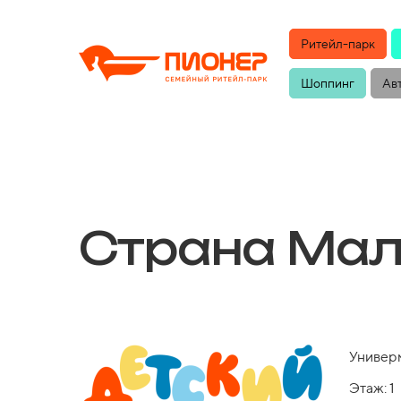
Ритейл-парк
Шоппинг
Ав
Страна Ма
Универм
Этаж: 1