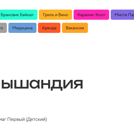
Брансвик Байкал
Гриль и Вино
Караоке-Холл
Мисти Па
то
Медицина
Аренда
Вакансии
лышандия
аг Первый (Детский)