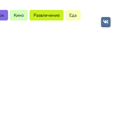
рк
Кино
Развлечения
Еда