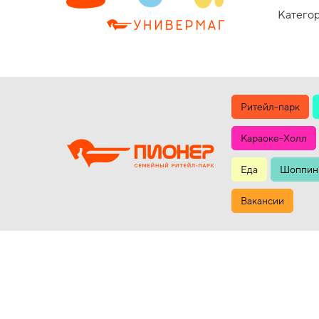
Категор
Ритейл-парк
Караоке-Холл
Еда
Шоппин
Вакансии