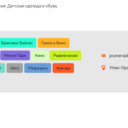
ия: Детская одежда и обувь
Брансвик Байкал
Гриль и Вино
pionerad
Мисти Парк
Кино
Развлечения
Улан-Удэ
г
Авто
Медицина
Аренда