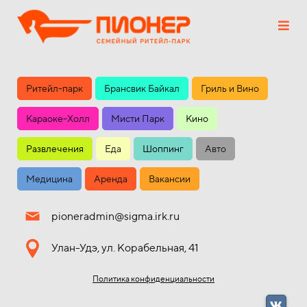
Ритейл-парк
Брансвик Байкал
Гриль и Вино
Караоке-Холл
Мисти Парк
Кино
Развлечения
Еда
Шоппинг
Авто
Медицина
Аренда
Вакансии
pioneradmin@sigma.irk.ru
Улан-Удэ, ул. Корабельная, 41
Политика конфиденциальности