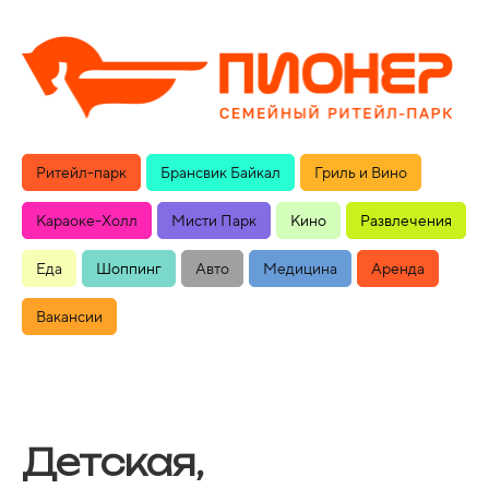
Ритейл-парк
Брансвик Байкал
Гриль и Вино
Караоке-Холл
Мисти Парк
Кино
Развлечения
Еда
Шоппинг
Авто
Медицина
Аренда
Вакансии
Детская,