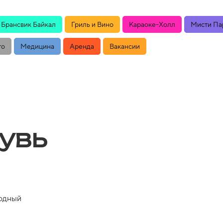
Брансвик Байкал
Гриль и Вино
Караоке-Холл
Мисти Па
то
Медицина
Аренда
Вакансии
увь
одный