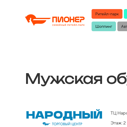
Ритейл-парк
Шоппинг
Ав
Мужская об
ТЦ Нар
Этаж: 2