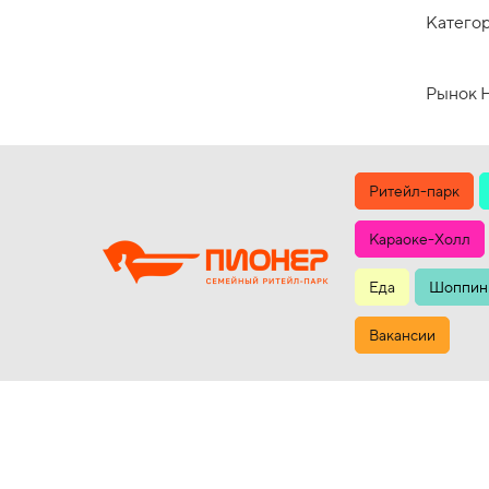
Категор
Рынок 
Ритейл-парк
Караоке-Холл
Еда
Шоппин
Вакансии