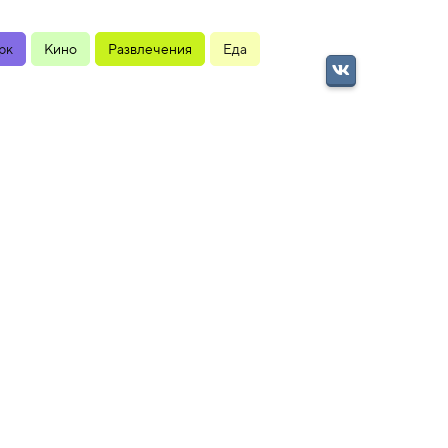
рк
Кино
Развлечения
Еда