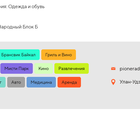
ия: Одежда и обувь
Народный Блок Б
Брансвик Байкал
Гриль и Вино
pionerad
Мисти Парк
Кино
Развлечения
Улан-Удэ
г
Авто
Медицина
Аренда