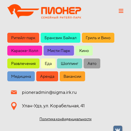
Ритейл-парк
Брансвик Байкал
Гриль и Вино
Караоке-Холл
Мисти Парк
Кино
Развлечения
Еда
Шоппинг
Авто
Медицина
Аренда
Вакансии
pioneradmin@sigma.irk.ru
Улан-Удэ, ул. Корабельная, 41
Политика конфиденциальности