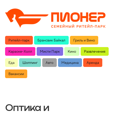
Ритейл-парк
Брансвик Байкал
Гриль и Вино
Караоке-Холл
Мисти Парк
Кино
Развлечения
Еда
Шоппинг
Авто
Медицина
Аренда
Вакансии
Оптика и