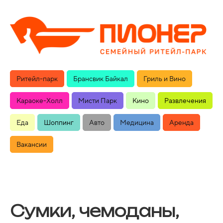
Ритейл-парк
Брансвик Байкал
Гриль и Вино
Караоке-Холл
Мисти Парк
Кино
Развлечения
Еда
Шоппинг
Авто
Медицина
Аренда
Вакансии
Сумки, чемоданы,